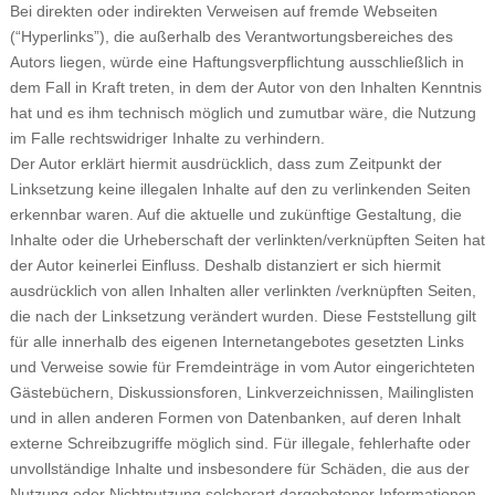
Bei direkten oder indirekten Verweisen auf fremde Webseiten
(“Hyperlinks”), die außerhalb des Verantwortungsbereiches des
Autors liegen, würde eine Haftungsverpflichtung ausschließlich in
dem Fall in Kraft treten, in dem der Autor von den Inhalten Kenntnis
hat und es ihm technisch möglich und zumutbar wäre, die Nutzung
im Falle rechtswidriger Inhalte zu verhindern.
Der Autor erklärt hiermit ausdrücklich, dass zum Zeitpunkt der
Linksetzung keine illegalen Inhalte auf den zu verlinkenden Seiten
erkennbar waren. Auf die aktuelle und zukünftige Gestaltung, die
Inhalte oder die Urheberschaft der verlinkten/verknüpften Seiten hat
der Autor keinerlei Einfluss. Deshalb distanziert er sich hiermit
ausdrücklich von allen Inhalten aller verlinkten /verknüpften Seiten,
die nach der Linksetzung verändert wurden. Diese Feststellung gilt
für alle innerhalb des eigenen Internetangebotes gesetzten Links
und Verweise sowie für Fremdeinträge in vom Autor eingerichteten
Gästebüchern, Diskussionsforen, Linkverzeichnissen, Mailinglisten
und in allen anderen Formen von Datenbanken, auf deren Inhalt
externe Schreibzugriffe möglich sind. Für illegale, fehlerhafte oder
unvollständige Inhalte und insbesondere für Schäden, die aus der
Nutzung oder Nichtnutzung solcherart dargebotener Informationen