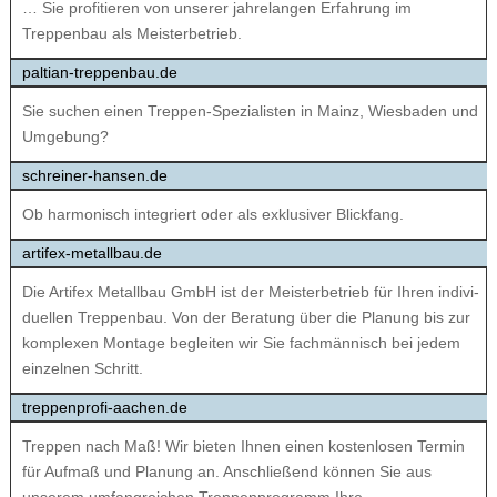
… Sie profitieren von unserer jahrelangen Erfahrung im
Treppenbau als Meisterbetrieb.
paltian-treppenbau.de
Sie suchen einen Treppen-Spezialisten in Mainz, Wiesbaden und
Umgebung?
schreiner-hansen.de
Ob harmonisch integriert oder als exklusiver Blickfang.
artifex-metallbau.de
Die Ar­ti­fex Me­tall­bau GmbH ist der Meis­ter­be­trieb für Ihren in­di­vi­
du­el­len Trep­pen­bau. Von der Be­ra­tung über die Pla­nung bis zur
kom­ple­xen Mon­ta­ge be­glei­ten wir Sie fachmännisch bei jedem
ein­zel­nen Schritt.
treppenprofi-aachen.de
Treppen nach Maß! Wir bieten Ihnen einen kostenlosen Termin
für Aufmaß und Planung an. Anschließend können Sie aus