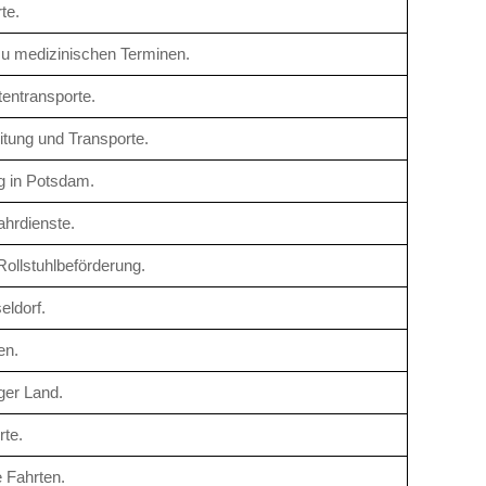
te.
 zu medizinischen Terminen.
tentransporte.
itung und Transporte.
g in Potsdam.
ahrdienste.
ollstuhlbeförderung.
eldorf.
en.
ger Land.
rte.
 Fahrten.