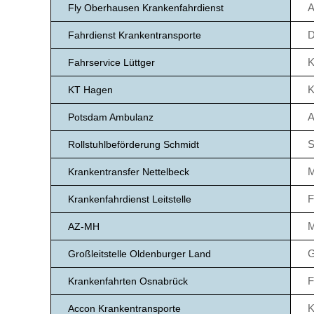
A
Fly Oberhausen Krankenfahrdienst
D
Fahrdienst Krankentransporte
K
Fahrservice Lüttger
K
KT Hagen
A
Potsdam Ambulanz
S
Rollstuhlbeförderung Schmidt
M
Krankentransfer Nettelbeck
F
Krankenfahrdienst Leitstelle
M
AZ-MH
G
Großleitstelle Oldenburger Land
F
Krankenfahrten Osnabrück
K
Accon Krankentransporte