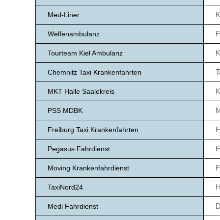
K
Med-Liner
F
Welfenambulanz
K
Tourteam Kiel Ambulanz
T
Chemnitz Taxi Krankenfahrten
K
MKT Halle Saalekreis
M
PSS MDBK
F
Freiburg Taxi Krankenfahrten
F
Pegasus Fahrdienst
F
Moving Krankenfahrdienst
H
TaxiNord24
D
Medi Fahrdienst