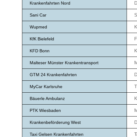
D
Krankenfahrten Nord
S
Sani Car
K
Wupmed
F
KfK Bielefeld
K
KFD Bonn
M
Malteser Münster Krankentransport
D
GTM 24 Krankenfahrten
T
MyCar Karlsruhe
K
Bäuerle Ambulanz
M
PTK Wiesbaden
D
Krankenbeförderung West
T
Taxi Gelsen Krankenfahrten