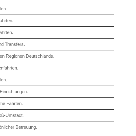
ten.
ahrten.
ahrten.
nd Transfers.
enen Regionen Deutschlands.
nfahrten.
ten.
Einrichtungen.
che Fahrten.
roß-Umstadt.
önlicher Betreuung.