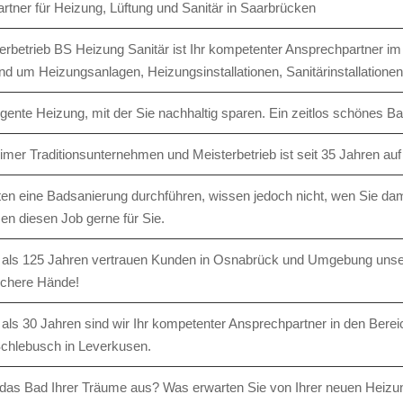
artner für Heizung, Lüftung und Sanitär in Saarbrücken
erbetrieb BS Heizung Sanitär ist Ihr kompe­tenter Ansprech­partner
d um Heizungs­anlagen, Heizungs­instal­lationen, Sanitär­instal­lation
ligente Heizung, mit der Sie nachhaltig sparen. Ein zeitlos schönes Ba
mer Traditions­unter­nehmen und Meister­betrieb ist seit 35 Jahren auf
en eine Badsanierung durchführen, wissen jedoch nicht, wen Sie dami
n diesen Job gerne für Sie.
 als 125 Jahren vertrauen Kunden in Osnabrück und Umgebung unser
ichere Hände!
 als 30 Jahren sind wir Ihr kompetenter Ansprechpartner in den Bere
 Schlebusch in Leverkusen.
 das Bad Ihrer Träume aus? Was erwarten Sie von Ihrer neuen Heizu