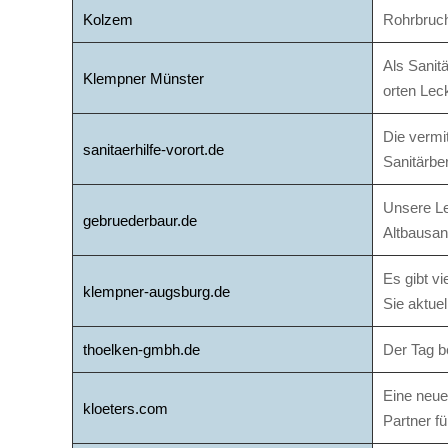
Kolzem
Rohrbruch
Als Sanit
Klempner Münster
orten Lec
Die vermi
sanitaerhilfe-vorort.de
Sanitärbe
Unsere Le
gebruederbaur.de
Altbausan
Es gibt v
klempner-augsburg.de
Sie aktue
thoelken-gmbh.de
Der Tag be
Eine neue
kloeters.com
Partner fü