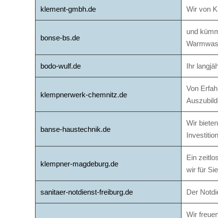
klement-gmbh.de
Wir von K
und kümme
bonse-bs.de
Warmwass
bodo-wulf.de
Ihr langj
Von Erfah
klempnerwerk-chemnitz.de
Auszubild
Wir biete
banse-haustechnik.de
Investiti
Ein zeitlo
klempner-magdeburg.de
wir für S
sanitaer-notdienst-freiburg.de
Der Notdi
Wir freue