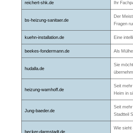
reichert-shk.de
Ihr Fachp
Der Meist
bs-heizung-sanitaer.de
Fragen run
kuehn-installation.de
Eine intel
beekes-fondermann.de
Als Mülhei
Sie möcht
hudalla.de
übernehme
Seit mehr
heizung-wamhoff.de
Heim in s
Seit mehr
Jung-baeder.de
Stadtteil
Wie sieht
becker-darmstadt.de