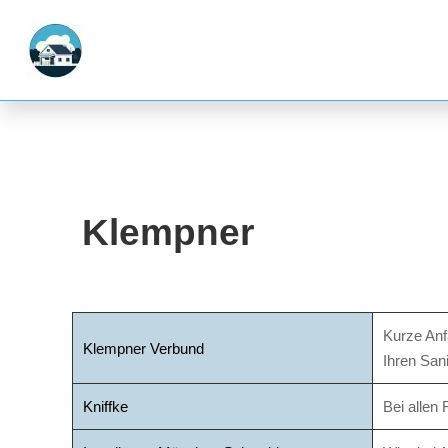
Klempner
Kurze Anf
Klempner Verbund
Ihren San
Kniffke
Bei allen