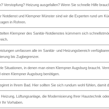
? Verstopfung? Heizung ausgefallen? Wenn Sie schnelle Hilfe brauc
är Notdienst und Klempner Münster sind wir die Experten rund um Küc
kagen in Rohren.
ttelten Klempner des Sanitär-Notdienstes kümmern sich schnellstmög
reich.
istungen umfassen alle im Sanitär- und Heizungsbereich verfügbare
ierung bis Zugbegrenzer.
iele Situationen, in denen man einen Klempner Augsburg braucht. Verm
ll einen Klempner Augsburg benötigen.
ginnt in Ihrem Bad. Hier sollten Sie sich rundum wohl fühlen, damit d
 Heizung, Lüftungsanlage, die Modernisierung Ihrer Haustechnik oder
r Ihr Vorhaben.