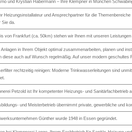
Arno und Krystian Habermann – Ihre Klempner in München Schwabin
Ihr Heizungsinstallateur und Ansprechpartner für die Themenbereiche
 Sie da.
s von Frankfurt (ca. 50km) stehen wir Ihnen mit unseren Leistungen
 Anlagen in Ihrem Objekt optimal zusammenarbeiten, planen und install
n diese auch auf Wunsch regelmäßig. Auf unser modern geschultes Fa
rfilter rechtzeitig reinigen: Moderne Trinkwasserleitungen sind unmit
et.
nerei Petzold ist Ihr kompetenter Heizungs- und Sanitärfachbetrieb a
bildungs- und Meisterbetrieb übernimmt private, gewerbliche und k
werksunternehmen Günther wurde 1948 in Essen gegründet.
n bei Klempnerei Lange, Ihrem Fachbetrieb für Sanitär, Heizung u