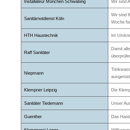
Installateur München Schwabing
Wir sind 
Wir sind 
Sanitärnotdienst Köln
Woche für
HTH Haustechnik
Im Umkrei
Damit alle
Raff Sanitäter
überprüfe
Trinkwasse
Niepmann
ausgerüst
Klempner Leipzig
Die Klemp
Sanitäter Tiedemann
Unser Aus
Guenther
Das Hand
Klempnerei Lange
Willkomme