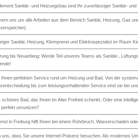
lement Sanitär- und Heizungsbau sind Ihr zuver­lässiger Sanitär- und 
rn uns um alle Arbeiten aus dem Bereich Sanitär, Heizung, Gas un
erspeicher).
ähriger Sanitär, Heizung, Klempnerei und Elektrospezialist im Raum 
rung bis Neuanfang: Werde Teil unseres Teams als Sanitär-, Lüftungs
ende!
n Ihnen perfekten Service rund um Heizung und Bad. Von der systema
onsentscheidung bis zum leistungserhaltenden Service sind sie bei un
s schönes Bad, das Ihnen im Alter Freiheit schenkt. Oder eine intelli
ie perfekt umsetzen?
enst in Freiburg hilft Ihnen bei einem Rohrbruch, Wasserschaden ode
n uns, dass Sie unsere Internet-Präsenz besuchen. Als modernes Unt