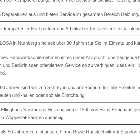
n Reparaturen aus und bieten Service im gesamten Bereich Heizung, 
hr kompetenter Fachpartner und Arbeitgeber für talentierte Installateur
LOSA in Nürnberg sind seit über 30 Jahren für Sie im Einsatz und k
nes Handwerksunternehmen ist es unser Anspruch, überzeugende ha
und Bedürfnissen orientiertem Service so zu verbinden, dass ein H
ird.
 100 Jahren sind wir von Schrey in und um Bochum für Ihre Projekte i
auten und -hallen oder soziale Einrichtung:
 Ellinghaus Sanitär und Heizung wurde 1960 von Hans Ellinghaus gegr
in Wuppertal-Bar­men ansässig.
 als 50 Jahren vereint unsere Firma Ruwe Haustechnik mit Standort i