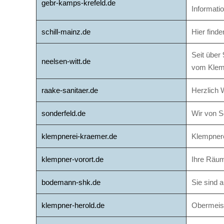
gebr-kamps-krefeld.de
Informati
schill-mainz.de
Hier find
Seit über
neelsen-witt.de
vom Klemp
raake-sanitaer.de
Herzlich 
sonderfeld.de
Wir von S
klempnerei-kraemer.de
Klempnere
klempner-vorort.de
Ihre Räum
bodemann-shk.de
Sie sind 
klempner-herold.de
Obermeist