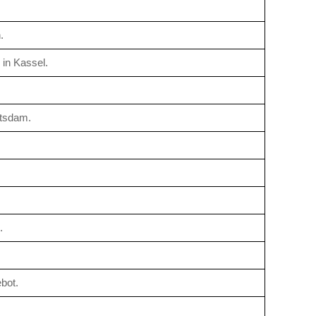
.
in Kassel.
otsdam.
.
bot.