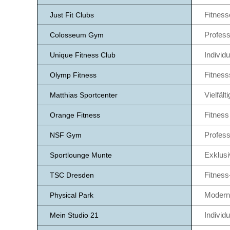
Fitness
Just Fit Clubs
Profess
Colosseum Gym
Individ
Unique Fitness Club
Fitness
Olymp Fitness
Vielfäl
Matthias Sportcenter
Fitness
Orange Fitness
Profess
NSF Gym
Exklusi
Sportlounge Munte
Fitness
TSC Dresden
Moderne
Physical Park
Individ
Mein Studio 21