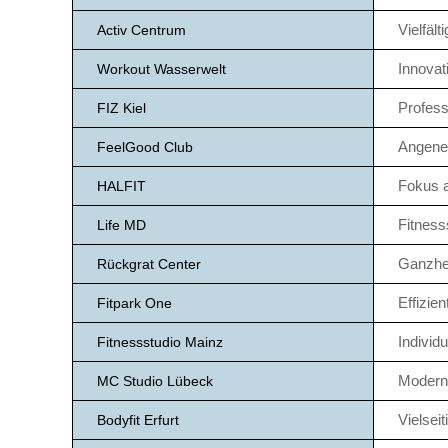
Vielfält
Activ Centrum
Innovat
Workout Wasserwelt
Profess
FIZ Kiel
Angeneh
FeelGood Club
Fokus a
HALFIT
Fitness
Life MD
Ganzhei
Rückgrat Center
Effizie
Fitpark One
Individ
Fitnessstudio Mainz
Moderne
MC Studio Lübeck
Vielsei
Bodyfit Erfurt