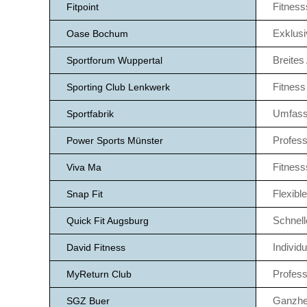
Fitness
Fitpoint
Exklusi
Oase Bochum
Breites
Sportforum Wuppertal
Fitness
Sporting Club Lenkwerk
Umfass
Sportfabrik
Profess
Power Sports Münster
Fitness
Viva Ma
Flexibl
Snap Fit
Schnell
Quick Fit Augsburg
Individu
David Fitness
Profess
MyReturn Club
Ganzhei
SGZ Buer