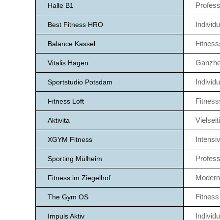
Profess
Halle B1
Individ
Best Fitness HRO
Fitness
Balance Kassel
Ganzhei
Vitalis Hagen
Individ
Sportstudio Potsdam
Fitness
Fitness Loft
Vielsei
Aktivita
Intensi
XGYM Fitness
Profess
Sporting Mülheim
Moderne
Fitness im Ziegelhof
Fitness
The Gym OS
Individu
Impuls Aktiv