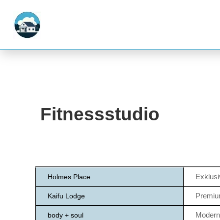
Fitnessstudio
Exklusi
Holmes Place
Premiu
Kaifu Lodge
Moderne
body + soul