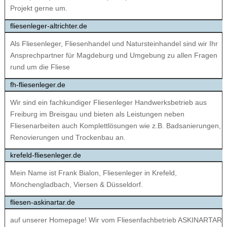
Projekt gerne um.
fliesenleger-altrichter.de
Als Fliesen­leger, Fliesen­handel und Natur­stein­handel sind wir Ihr
An­sprech­part­ner für Magde­burg und Um­ge­bung zu allen Fra­gen
rund um die Flie­se
fh-fliesenleger.de
Wir sind ein fachkundiger Fliesenleger Handwerksbetrieb aus
Freiburg im Breisgau und bieten als Leistungen neben
Fliesenarbeiten auch Komplettlösungen wie z.B. Badsanierungen,
Renovierungen und Trockenbau an.
krefeld-fliesenleger.de
Mein Name ist Frank Bialon, Fliesenleger in Krefeld,
Mönchengladbach, Viersen & Düsseldorf.
fliesen-askinartar.de
auf unserer Homepage! Wir vom Fliesenfachbetrieb ASKINARTAR