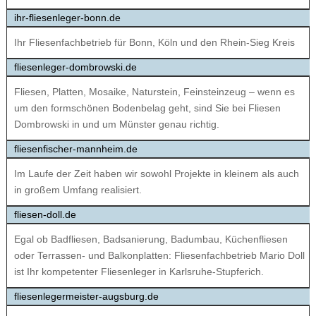
ihr-fliesenleger-bonn.de
Ihr Fliesenfachbetrieb für Bonn, Köln und den Rhein-Sieg Kreis
fliesenleger-dombrowski.de
Fliesen, Platten, Mosaike, Naturstein, Feinsteinzeug – wenn es
um den formschönen Bodenbelag geht, sind Sie bei Fliesen
Dombrowski in und um Münster genau richtig.
fliesenfischer-mannheim.de
Im Laufe der Zeit haben wir sowohl Projekte in kleinem als auch
in großem Umfang realisiert.
fliesen-doll.de
Egal ob Bad­fliesen, Bad­sanie­rung, Bad­um­bau, Küchen­fliesen
oder Ter­ras­sen- und Bal­kon­plat­ten: Fliesenfachbetrieb Mario Doll
ist Ihr kom­pe­ten­ter Flie­sen­leger in Karlsruhe-Stupferich.
fliesenlegermeister-augsburg.de