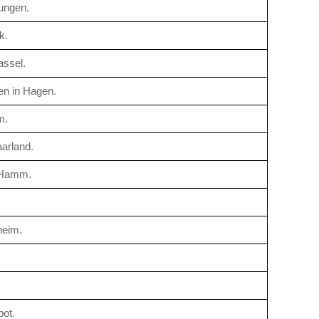
ungen.
k.
assel.
en in Hagen.
m.
arland.
n Hamm.
heim.
ot.