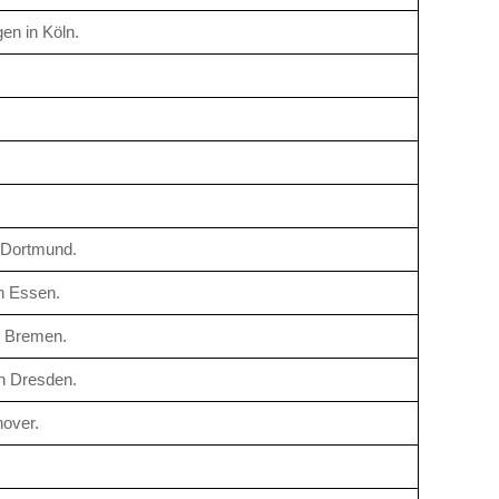
en in Köln.
 Dortmund.
n Essen.
s Bremen.
n Dresden.
nover.