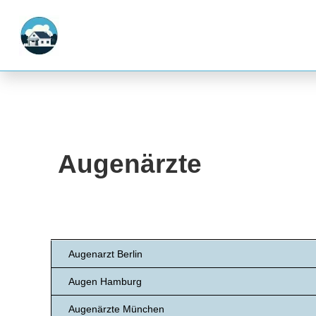
Augenärzte
Augenarzt Berlin
Augen Hamburg
Augenärzte München