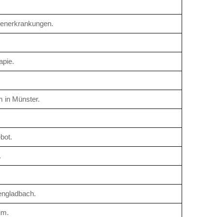
generkrankungen.
apie.
m in Münster.
bot.
.
engladbach.
um.